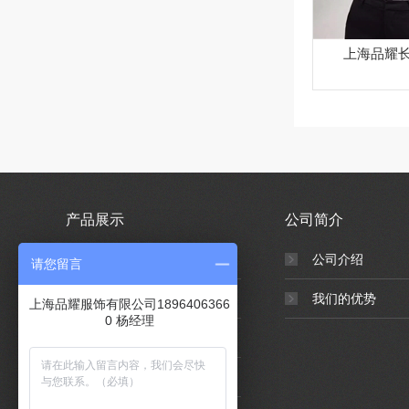
上海品耀
产品展示
公司简介
西服定做
公司介绍
请您留言
衬衫定做
我们的优势
上海品耀服饰有限公司1896406366
0 杨经理
T恤定做
帽子定做