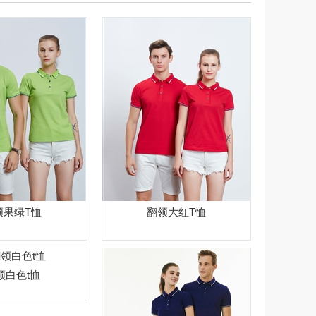
领果绿T恤
翻领大红T恤
领白色t恤