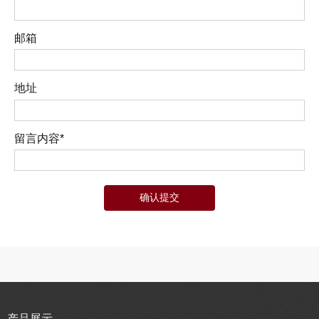
邮箱
地址
留言内容*
产品展示