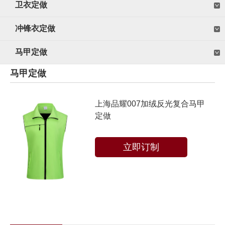
卫衣定做
冲锋衣定做
马甲定做
马甲定做
上海品耀007加绒反光复合马甲
定做
立即订制