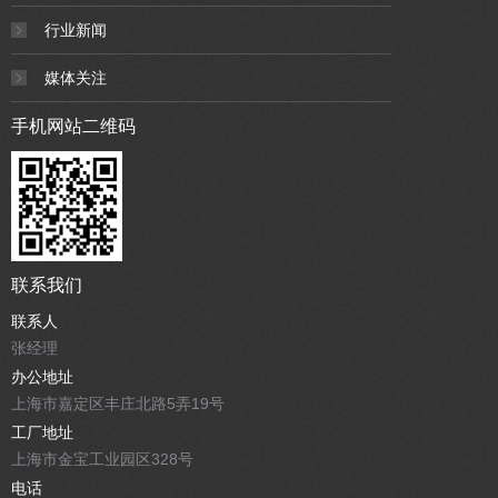
行业新闻
媒体关注
手机网站二维码
联系我们
联系人
张经理
办公地址
上海市嘉定区丰庄北路5弄19号
工厂地址
上海市金宝工业园区328号
电话